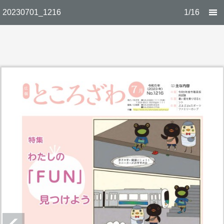
20230701_1216
1/16