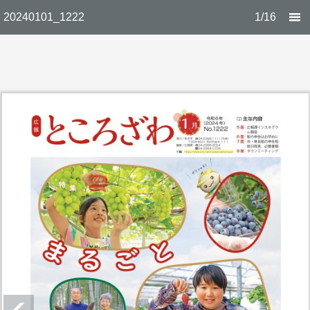
20240101_1222
1/16