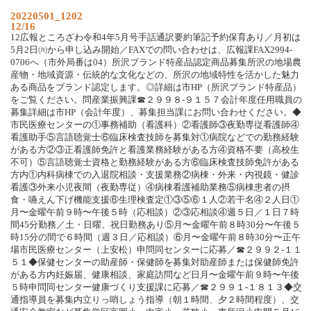
20220501_1202
12/16
12広報ところざわ令和4年5月号手話通訳要約筆記予約保育あり／月初は
5月2日㈪から申し込み開始／FAXでの問い合わせは、広報課FAX2994-
0706へ（市外局番は04）所沢ブランド特産品認定商品募集所沢の地場農
産物・地域資源・伝統的な文化などの、所沢の地域特性を活かした魅力
ある商品をブランド認定します。◎詳細は市HP（所沢ブランド特産品）
をご覧ください。問産業振興課☎２９９８‐９１５７会計年度任用職員の
募集詳細は市HP（会計年度）、募集担当課にお問い合わせください。◆
市民医療センターの①事務補助（看護科）②看護師③夜勤専従看護師④
看護助手⑤言語聴覚士⑥臨床検査技師を募集対①病院などでの勤務経験
がある方②③正看護師免許と看護業務経験がある方④資格不要（高校生
不可）⑤言語聴覚士資格と勤務経験がある方⑥臨床検査技師免許がある
方内①内科病棟での入退院相談・支援業務②病棟・外来・内視鏡・健診
看護③外来小児夜間（夜勤専従）④病棟看護補助業務⑤病棟患者の摂
食・嚥えん下げ機能支援⑥生理検査定①③⑤⑥１人②若干名④２人日①
月〜金曜午前９時〜午後５時（応相談）②③応相談④週５日／１日７時
間45分勤務／土・日曜、祝日勤務あり⑤月〜金曜午前８時30分〜午後５
時15分の間で６時間（週３日／応相談）⑥月〜金曜午前８時30分〜正午
場市民医療センター（上安松）申問同センターに応募／☎２９９２‐１１
５１◆保健センターの助産師・保健師を募集対助産師または保健師免許
がある方内妊娠届、健康相談、家庭訪問など日月〜金曜午前９時〜午後
５時申問同センター健康づくり支援課に応募／☎２９９１‐１８１３◆交
通指導員を募集内立りっ哨しょう指導（朝１時間、夕２時間程度）、交