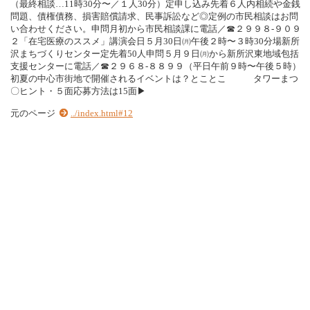
（最終相談…11時30分〜／１人30分）定申し込み先着６人内相続や金銭
問題、債権債務、損害賠償請求、民事訴訟など◎定例の市民相談はお問
い合わせください。申問月初から市民相談課に電話／☎２９９８‐９０９
２「在宅医療のススメ」講演会日５月30日㈪午後２時〜３時30分場新所
沢まちづくりセンター定先着50人申問５月９日㈪から新所沢東地域包括
支援センターに電話／☎２９６８‐８８９９（平日午前９時〜午後５時）
初夏の中心市街地で開催されるイベントは？とことこ タワーまつ
〇ヒント・５面応募方法は15面▶
元のページ
../index.html#12