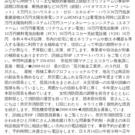
みながら仲間づくり～主な補助対象補助上限額エコリフォーム◎事前申
請開口部改修、断熱改修など30万円（総額）バイオマスストーブ（ペレ
ット）３万円エコハウスネット・ゼロ・エネルギー・ハウス36万円低炭
素建築物24万円太陽光発電システムHEMSまたは蓄電池を同時に設置10
万円太陽熱利用システム12万円コージェネレーションシステム（エネフ
ァーム）10万円蓄電池（リチウムイオン電池）16万円電気自動車（EV）
10万円燃料電池自動車（FCV）50万円エコカー充給電設備（V2H）10万
円 令和４年4月以降、市内の住宅に省エネリフォームや創エネ機器を導
入する場合に利用できる補助金です。項目によって申請の期間やタイミ
ングが異なり、予算額に達し次第、終了します。事業者や自治会が対象
の補助金もありますので、詳細は市HP（スマートハウス）をご覧くださ
い。申問申請書を〒359-8501 市役所5階マチごとエコタウン推進課に
直接・郵送／☎2998-9133 星の宮の「窪川板金工業所」の３代目、窪
川さん。 屋根・雨樋工事のプロフェッショナルです。地元では商店街
の副会長を務めるなど、所沢愛にあふれる窪川さんは昨年度まで第１分
団の分団長として、団員29名をまとめ上げ、火災現場への出場や訓練の
指揮を執っていました。周囲からの信頼も非常に厚く、今年度からは団
本部分団長を務めています。 女性消防団員の調整を担当するとともに
団幹部として消防団の運営を担っています。団本部分団長 皆さんこん
にちは！所沢市消防団です。12回にわたり、キラリと輝く個性的な団員
を紹介します。問危機管理室☎2998-9399◀消防団員を募集していま
す。詳細は市HP（消防団員募集）をご覧ください。所沢市消防団窪くぼ
かわゆきひと川幸仁さん人物名鑑11市たな問募集予約制・弁護士の休日
特設相談平日に相談が難しい方向けの電話相談です。事前予約が必要で
す。予約時間に弁護士から電話をします。日５月14日㈯午前９時〜正午