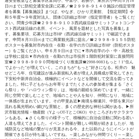
通安全教室など募集学区富岡小、中富小、若狭小、東所沢小申問５月16
日㈪までに防犯交通安全課に応募／☎２９９８‐９１４０施設の指定管理
者を募集【募集施設】まつば、やなぎ、ひかり児童館、【指定期間】令
和５年度〜９年度対法人、団体◎詳細は市HP（指定管理者）をご覧くだ
さい。問青少年課☎２９９８‐９１０３西武線沿線サミットフォトコンテ
スト西武線沿線の名所、イベント、風景を題材とした写真を募集しま
す。募集要項、応募方法は市HP（西武線沿線サミット）で確認できま
す。申問８月31日㈬までに商業観光課に提出／☎２９９８‐９１５５防犯
ポスターを募集対市内在住・在勤・在学の方◎詳細は市HP（防犯ポスタ
ー）をご覧ください。申６月９日㈭までに▼市内在学の小・中・高校生
は学校に提出▼市内在住・在勤の方は市役所１階防犯対策室に直接問同
室☎２９９８‐９０９０問地域づくり推進課☎2998-9083もっと！1“住ん
でよかった”が増えていく。このまちが“もっと”好きになる。松井の 魅
せどころ年、住宅建設が進み新規転入者が増え人員構成が変化してきた
下安松中新井自治会。積極的にイベントなどを開催して交流を図ってき
ました。特に子どもからお年寄りまでたくさんの参加者が集まる「さく
ら祭り」や「ハロウィン祭り」は、地域の親睦を深めています。一緒に
同じ空間で楽しむことで、地域のことや人を知り、仲間になり、地域に
一体感が生まれています。その甲斐あ近▶南境を柳瀬川、中部を東川が
流れる風光明めい媚びな景観と、多くの歴史的な神社仏閣がある。▶所
沢市観光情報・物産館（YよっOT-TとこOKO）やところざわサクラタウ
ンもある。▲さくら祭りの様子って、積極的に自治会活動に関わる若い
人達も増えてきました。イベント開催が難しい時期が続きましたが、地
域防災など地域の繋がりが見直される今、また以前のようにイベントが
開催できる日が待ち遠しいですね。～楽しみながら仲間づくり～～楽し