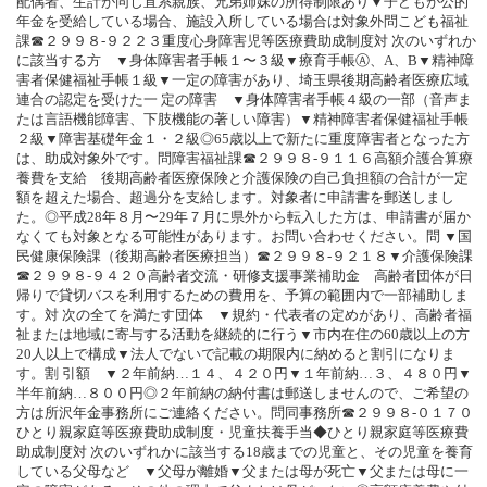
配偶者、生計が同じ直系親族、兄弟姉妹の所得制限あり▼子どもが公的
年金を受給している場合、施設入所している場合は対象外問こども福祉
課☎２９９８‐９２２３重度心身障害児等医療費助成制度対 次のいずれか
に該当する方 ▼身体障害者手帳１〜３級▼療育手帳Ⓐ、A、B▼精神障
害者保健福祉手帳１級▼一定の障害があり、埼玉県後期高齢者医療広域
連合の認定を受けた一 定の障害 ▼身体障害者手帳４級の一部（音声ま
たは言語機能障害、下肢機能の著しい障害）▼精神障害者保健福祉手帳
２級▼障害基礎年金１・２級◎65歳以上で新たに重度障害者となった方
は、助成対象外です。問障害福祉課☎２９９８‐９１１６高額介護合算療
養費を支給 後期高齢者医療保険と介護保険の自己負担額の合計が一定
額を超えた場合、超過分を支給します。対象者に申請書を郵送しまし
た。◎平成28年８月〜29年７月に県外から転入した方は、申請書が届か
なくても対象となる可能性があります。お問い合わせください。問 ▼国
民健康保険課（後期高齢者医療担当）☎２９９８‐９２１８▼介護保険課
☎２９９８‐９４２０高齢者交流・研修支援事業補助金 高齢者団体が日
帰りで貸切バスを利用するための費用を、予算の範囲内で一部補助しま
す。対 次の全てを満たす団体 ▼規約・代表者の定めがあり、高齢者福
祉または地域に寄与する活動を継続的に行う▼市内在住の60歳以上の方
20人以上で構成▼法人でないで記載の期限内に納めると割引になりま
す。割 引額 ▼２年前納…１４、４２０円▼１年前納…３、４８０円▼
半年前納…８００円◎２年前納の納付書は郵送しませんので、ご希望の
方は所沢年金事務所にご連絡ください。問同事務所☎２９９８‐０１７０
ひとり親家庭等医療費助成制度・児童扶養手当◆ひとり親家庭等医療費
助成制度対 次のいずれかに該当する18歳までの児童と、その児童を養育
している父母など ▼父母が離婚▼父または母が死亡▼父または母に一