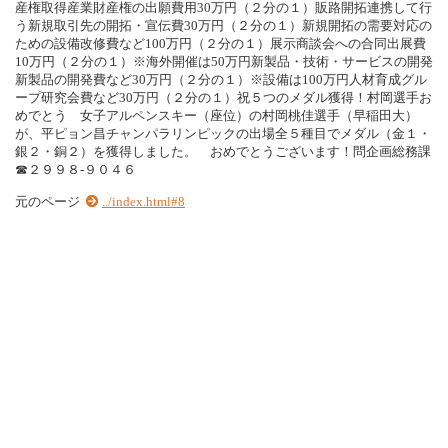
産権取得産業財産権の出願費用30万円（２分の１）販路開拓連携して行
う新規取引先の開拓・宣伝費30万円（２分の１）新規開拓の需要対応の
ための設備改修費など100万円（２分の１）展示商談会への合同出展費
10万円（２分の１）※海外開催は50万円新製品・技術・サービスの開発
新製品の開発費など30万円（２分の１）※設備は100万円人材育成グル
ープ研究会費など30万円（２分の１）祝５つのメダル獲得！村岡選手お
めでとう 女子アルペンスキー（座位）の村岡桃佳選手（早稲田大）
が、平ピョン昌チャンパラリンピックの出場全５種目でメダル（金１・
銀２・銅２）を獲得しました。 おめでとうございます！問企画総務課
☎２９９８‐９０４６
元のページ
../index.html#8