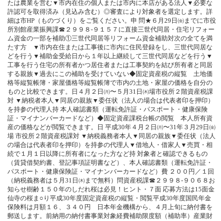
たは農業を営む▼市内在住の個人または市内に本店がある法人▼必要な
許認可を取得済み（見込み含む）◎審査により対象者を選定します。詳
細は市HP（ものづくり）をご覧ください。申 問★６月29日㈮までに市役
所別館産業振興課☎２９９８‐９１５７に直接三世代同居・住宅リフォー
ム資金の一部を補助①三世代同居等リフォーム資金補助対次の全てを満
たす方 ▼市内在住または工事後に市内に住民登録をし、三世代同居な
どを行う▼補助金受給日から１年以上継続して三世代同居などを行う▼
工事を行う住宅の所有者かつ居住者または工事契約を結び所有者と同居
する親族▼過去にこの補助を受けていない◆固定資産税の縦覧 土地価
格等縦覧帳簿・家屋価格等縦覧帳簿で市内の土地・家屋の価格を自分の
ものと比較できます。日４月２日㈪〜５月31日㈭場市役所２階資産税課
対 ▼納税者本人▼同居の親族▼委任状（法人の場合は代表者印を押印）
を持参の代理人持 本人確認書類（運転免許証・パスポート・健康保険
証・マイナンバーカードなど）◆固定資産課税台帳の閲覧 本人所有資
産の価格などが閲覧できます。日 平成30年４月２日㈪〜31年３月29日㈮
場 市役所２階資産税課対 ▼納税義務者本人▼同居の親族▼委任状（法人
の場合は代表者印を押印）を持参の代理人▼借地人・借家人▼売買・相
続で１月１日以降に所有者になった方など持 対象者と確認できるもの
（賃貸借契約書、登記事項証明書など）、本人確認書類（運転免許証・
パスポート・健康保険証・マイナンバーカードなど）費 ２００円／１回
（納税義務者は５月31日㈭まで無料）問資産税課☎２９９８‐９０６８お
知らせ樹齢１５０年のしだれ桜は必見！ヒント・７面 応募方法は15面金
仙寺の桜ま○り平成30年度固定資産税の縦覧・閲覧平成30年度国民年金
保険料は月額１６、３４０円 日本年金機構から、４月上旬に納付書を
郵送します。前納用の納付書事業対象経費補助限度額（補助率）産業財