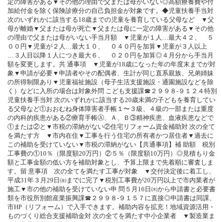
定の障害がある▼その他の理由で父または母がいない◎高額療養費や付
加給付金を除く保険診療分の自己負担金が対象です。◆児童扶養手当対
次のいずれかに該当する18歳までの児童を養育している父母など ▼父
母が離婚▼父または母が死亡▼父または母に一定の障害がある▼その他
の理由で父または母がいない手当月額 ▼児童が１人…最大４２、 ５
００円▼児童が２人…最大１０、 ０４０円を加算▼児童が３人以上
…３人目以降１人につき最大６、 ０２０円を加算◎４月分から手当月
額を変更します。共 通事項 ▼児童が18歳になった年の年度末までが対
象▼申請が必要▼申請者やその配偶者、生計が同じ直系親族、兄弟姉妹
の所得制限あり▼児童福祉施設（母子生活支援施設・通園施設などを除
く）などに入所の場合は対象外問 こども支援課☎２９９８‐９１２４特別
児童扶養手当対 次のいずれかに該当する20歳未満の子どもを養育してい
る父母など①おおむね身体障害者手帳１〜３級、４級の一部または重度
の内科的疾患がある②療育手帳Ⓐ、Ａ、Ｂ③精神疾患、血液疾患などで
①または②と▼市税の滞納がない②住宅リフォーム資金補助対 次の全て
を満たす方 ▼市内在住▼工事を行う住宅の所有者かつ居住者▼過去に
この補助を受けていない▼市税の滞納がない【共通事項】補 助額 税別
工事費の①10％（限度額20万円）②５％（限度額10万円）◎見積もり金
額と工事金額の低い方を補助対象とし、予算上限まで先着順に審査しま
す。留 意事項 次の全てを満たす工事が対象 ▼交付決定後に着工し、
平成31年３月29日㈮までに完了▼税別工事費が20万円以上で市内業者が
施工▼市の他の補助を受けていない申 問５月16日㈬から申請書と必要書
類を市役所別館産業振興課☎２９９８‐９１５７に直接◎申請書は同課、
市HP（リフォーム）で入手できます。補助内容を拡充！地域資源活用・
ものづくり総合支援補助金対 次の全てを満たす中小企業者 ▼製造業ま