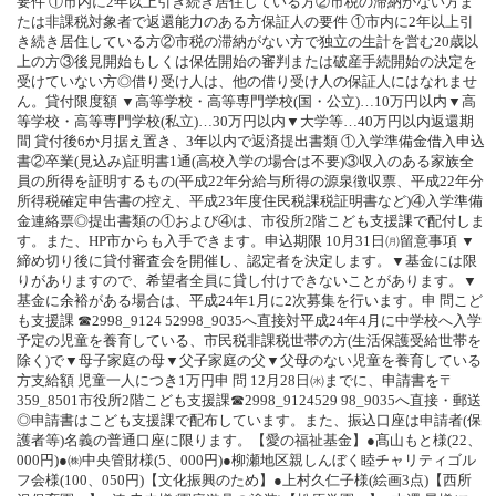
要件 ①市内に2年以上引き続き居住している方②市税の滞納がない方ま
たは非課税対象者で返還能力のある方保証人の要件 ①市内に2年以上引
き続き居住している方②市税の滞納がない方で独立の生計を営む20歳以
上の方③後見開始もしくは保佐開始の審判または破産手続開始の決定を
受けていない方◎借り受け人は、他の借り受け人の保証人にはなれませ
ん。貸付限度額 ▼高等学校・高等専門学校(国・公立)…10万円以内▼高
等学校・高等専門学校(私立)…30万円以内▼大学等…40万円以内返還期
間 貸付後6か月据え置き、3年以内で返済提出書類 ①入学準備金借入申込
書②卒業(見込み)証明書1通(高校入学の場合は不要)③収入のある家族全
員の所得を証明するもの(平成22年分給与所得の源泉徴収票、平成22年分
所得税確定申告書の控え、平成23年度住民税課税証明書など)④入学準備
金連絡票◎提出書類の①および④は、市役所2階こども支援課で配付しま
す。また、HP市からも入手できます。申込期限 10月31日㈪留意事項 ▼
締め切り後に貸付審査会を開催し、認定者を決定します。▼基金には限
りがありますので、希望者全員に貸し付けできないことがあります。▼
基金に余裕がある場合は、平成24年1月に2次募集を行います。申 問こど
も支援課 ☎2998_9124 52998_9035へ直接対平成24年4月に中学校へ入学
予定の児童を養育している、市民税非課税世帯の方(生活保護受給世帯を
除く)で▼母子家庭の母▼父子家庭の父▼父母のない児童を養育している
方支給額 児童一人につき1万円申 問 12月28日㈬までに、申請書を〒
359_8501市役所2階こども支援課☎2998_9124529 98_9035へ直接・郵送
◎申請書はこども支援課で配布しています。また、振込口座は申請者(保
護者等)名義の普通口座に限ります。【愛の福祉基金】●髙山もと様(22、
000円)●㈱中央管財様(5、000円)●柳瀬地区親しんぼく睦チャリティゴル
フ会様(100、050円)【文化振興のため】●上村久仁子様(絵画3点)【西所