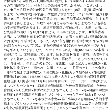
沢保育園へ】●湊 𠮷夫様(園庭遊具の塗装)【松原学園へ】●本澤 昇様(ス
イカ70個)※7月16日〜8月15日の受付分です。ありがとうございまし
た。◆手当月額支給対象区分手当月額(1人あたり)0歳~3歳(満3歳の誕生
月まで)15,000円3歳~小学生(小学校修了前まで)第1・2子10,000円第3子以
降15,000円中学生(中学校修了前まで)10,000円◎平成23年度分に対する所
得制限はありません。 平成23年10月分から24年3月分までの子ども手当
の支給額等が変わります。 所沢市長選挙の実施に伴い、古着・古布およ
び陶磁器の回収日を10月23日㈰から30日㈰に変更します。◆秋季古着・
古布および陶磁器回収予定表(雨天実施)●…古着・古布および陶磁器の回
収(午前9時~午後3時)も…もったいない市を開催(午前9時30分~午後2時30
分)◎もったいない市では、衣類や陶磁器(食器)の中から再利用できるも
のを頒布しています。なお、リサイクルふれあい館(☎2994-5374/本号13
頁参照)では、常時開設しています。回収方法 ▶古着・古布…洗濯をすま
せ、よく乾かしてから、透明袋に入れ、再使用してさしつかえないもの
は「再使用」、それ以外のものは「資源化」と袋に記入し回収拠点へ直
接▶陶磁器(茶わん、湯のみ、急須、どんぶり、皿等のセトモノの食器)
…紙等で包まず透明袋に入れ回収拠点へ直接(ガラス類を除く)問資源循
環推進課☎2998-914652998-9394古着・古布および陶磁器の回収日程変
更地 区回 収 拠 点10月11月16日㈰23日㈰↓30日㈰13日㈰20日㈰所沢所沢
まちづくりセンター●も西所沢会館●所沢小学校体育館前●明峰小学校体
育館前●旭町公民館●新所沢新所沢まちづくりセンター●も●向陽中学校体
育館前●新所沢東新所沢東まちづくりセンター●もラーク所沢●並木並木
まちづくりセンター●も市役所本庁舎●●若松小学校体育館前●小手指小手
指まちづくりセンター●も小手指公民館分館●椿峰コミュニティ会館本館
●北中小学校正門●富岡富岡まちづくりセンター●●中富南コミュニティセ