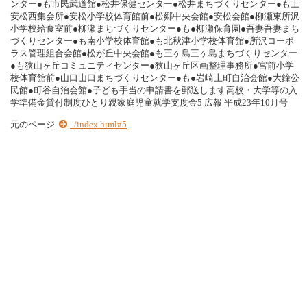
ンター●も市民武道館●松井保健センター●松井まちづくりセンター●も上
安松西集会所●安松小学校体育館前●松郷中央会館●安松会館●柳瀬東所沢
小学校給食室前●柳瀬まちづくりセンター●も●柳瀬保育園●吾妻吾妻まち
づくりセンター●も南小学校体育館●も北秋津小学校体育館●所沢コーポ
ラス管理組合会館●松が丘中央会館●も三ヶ島三ヶ島まちづくりセンター
●も狭山ヶ丘コミュニティセンター●狭山ヶ丘区画整理事務所●宮前小学
校体育館前●山口山口まちづくりセンター●も●岩崎上町自治会館●大鐘公
民館●町谷自治会館●子ども手当の申請書を郵送します高校・大学等の入
学準備金貸付制度ひとり親家庭児童就学支度金5 広報 平成23年10月号
元のページ
../index.html#5