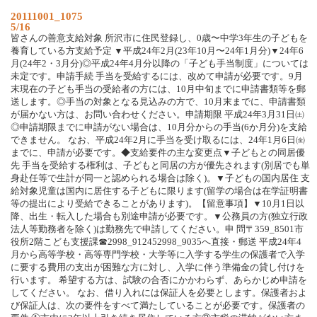
20111001_1075
5/16
皆さんの善意支給対象 所沢市に住民登録し、0歳〜中学3年生の子どもを
養育している方支給予定 ▼平成24年2月(23年10月〜24年1月分)▼24年6
月(24年2・3月分)◎平成24年4月分以降の「子ども手当制度」については
未定です。申請手続 手当を受給するには、改めて申請が必要です。9月
末現在の子ども手当の受給者の方には、10月中旬までに申請書類等を郵
送します。◎手当の対象となる見込みの方で、10月末までに、申請書類
が届かない方は、お問い合わせください。申請期限 平成24年3月31日㈯
◎申請期限までに申請がない場合は、10月分からの手当(6か月分)を支給
できません。 なお、平成24年2月に手当を受け取るには、24年1月6日㈮
までに、申請が必要です。◆支給要件の主な変更点▼子どもとの同居優
先 手当を受給する権利は、子どもと同居の方が優先されます(別居でも単
身赴任等で生計が同一と認められる場合は除く)。▼子どもの国内居住 支
給対象児童は国内に居住する子どもに限ります(留学の場合は在学証明書
等の提出により受給できることがあります)。【留意事項】▼10月1日以
降、出生・転入した場合も別途申請が必要です。▼公務員の方(独立行政
法人等勤務者を除く)は勤務先で申請してください。申 問〒359_8501市
役所2階こども支援課☎2998_912452998_9035へ直接・郵送 平成24年4
月から高等学校・高等専門学校・大学等に入学する学生の保護者で入学
に要する費用の支出が困難な方に対し、入学に伴う準備金の貸し付けを
行います。 希望する方は、試験の合否にかかわらず、あらかじめ申請を
してください。 なお、借り入れには保証人を必要とします。保護者およ
び保証人は、次の要件をすべて満たしていることが必要です。保護者の