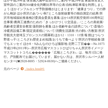
ほか平成24年度 保育園入園申込受付のご案内/平成24年度 家庭保育室入
室申請のご案内564健全化判断比率等の公表/自転車駐車場を利用しまし
ょう ほかインフルエンザ予防接種がはじまります/「健康まつり」での肺
がん検診 ほか所沢のあつ~い秋7ところ放射線量等の独自測定の結果/所
沢市地域福祉推進検討委員会委員を募集 ほか14所沢航空発祥100周年記
念事業/農商工連携のための「きっかけづくり交流会」/こころの美術展/
高齢者交通安全教室/薬剤師を募集 ほか老齢年金の請求について/斎場の
冷暖房設備工事/固定資産税について/消費生活講座/犬の飼い方教室/所沢
市観光大使埼玉ブロンコスの開幕戦 ほか12・1310・11情 報 館はつらつ
野老っ子/ところざわ歴史まめ知識/おうちで食べよう!所沢の学校給食/誰
でもエッセイ ほか8・9みんなのひろば撮影地:北野二丁目��―No.1075
平成23年(2011年)―所沢市広報マスコットひばりちゃん所沢市イメージ
マスコットトコろん������「広報ところざわ」は、毎月1日に発
行。戸別配布でお届けしています。届かない方は、所沢市シルバー人材
センター(☎2928-8695・52924-0630)へご連絡ください。
元のページ
../index.html#1