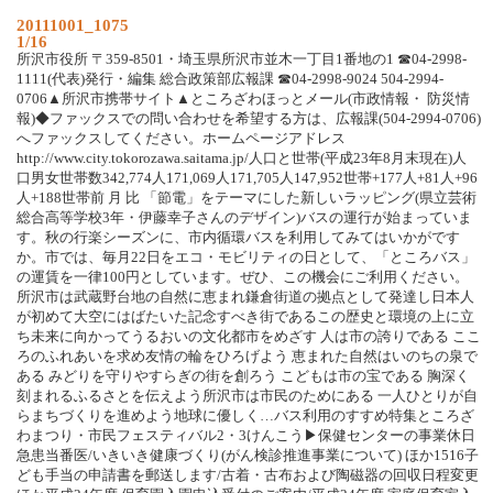
20111001_1075
1/16
所沢市役所 〒359-8501・埼玉県所沢市並木一丁目1番地の1 ☎04-2998-
1111(代表)発行・編集 総合政策部広報課 ☎04-2998-9024 504-2994-
0706▲所沢市携帯サイト▲ところざわほっとメール(市政情報・ 防災情
報)◆ファックスでの問い合わせを希望する方は、広報課(504-2994-0706)
へファックスしてください。ホームページアドレス
http://www.city.tokorozawa.saitama.jp/人口と世帯(平成23年8月末現在)人
口男女世帯数342,774人171,069人171,705人147,952世帯+177人+81人+96
人+188世帯前 月 比 「節電」をテーマにした新しいラッピング(県立芸術
総合高等学校3年・伊藤幸子さんのデザイン)バスの運行が始まっていま
す。秋の行楽シーズンに、市内循環バスを利用してみてはいかがです
か。市では、毎月22日をエコ・モビリティの日として、「ところバス」
の運賃を一律100円としています。ぜひ、この機会にご利用ください。
所沢市は武蔵野台地の自然に恵まれ鎌倉街道の拠点として発達し日本人
が初めて大空にはばたいた記念すべき街であるこの歴史と環境の上に立
ち未来に向かってうるおいの文化都市をめざす 人は市の誇りである ここ
ろのふれあいを求め友情の輪をひろげよう 恵まれた自然はいのちの泉で
ある みどりを守りやすらぎの街を創ろう こどもは市の宝である 胸深く
刻まれるふるさとを伝えよう所沢市は市民のためにある 一人ひとりが自
らまちづくりを進めよう地球に優しく…バス利用のすすめ特集ところざ
わまつり・市民フェスティバル2・3けんこう▶保健センターの事業休日
急患当番医/いきいき健康づくり(がん検診推進事業について) ほか1516子
ども手当の申請書を郵送します/古着・古布および陶磁器の回収日程変更