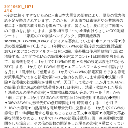
20110601_1071
4/16
~冷房に頼り すぎないために~ 東日本大震災の影響により、夏期の電力供
給不足が懸念されています。このため、所沢市では市役所や公共施設の
省エネ・節電の取り組みを進めています。皆さんも、夏に向けて節電へ
のご協力をお願いします。参考:埼玉県「中小企業向けやさしいCO2削減
シート」、「家庭のCO2削減ハンドブック」問環境総務課
☎2998_913352998_9394アイディアを募集しています!◆エアコン等▼冷
房の設定温度を1℃上げる …1年間で30kWhの節電(冷房の設定推奨温度
28℃)▼エアコンのフィルターは月1~2回、室外機は使用開始前(年2回)に
清掃する…1年間で41kWhの節電◆冷房(エアコン)▼1日2時間冷房を止め
て、扇風機を使う …1か月で7.1kWhの節電 ▼冷房の設定温度を27℃から
28℃にする …1か月で8.1kWhの節電▼エアコンのフィルターの目詰まり
を月に1~2回掃除して使用する…1か月で3.4kWhの節電家庭でできる節電
対策事業所でできる節電対策へのご協力をお願いします節電◆洗濯・掃
除▼洗濯機の乾燥機能を使用せず、天日干しで乾かす…1か月で36.6kWh
の節電(容量7.6kgの縦型洗濯機を月15日使用し、洗濯・乾燥をした場合
と洗濯のみの場合の比較)▼電気掃除機の吸い込みパワーを「強」から
「弱」にする…1か月で3.5kWhの節電(1日10分間使用する場合)◆照明
▼30W+38Wの丸形蛍光灯の点灯時間を1日1時間短くする …1か月で
2.1kWhの節電▼白熱電球を電球形蛍光灯に交換する …1か月で7.0kWhの
節電(1日5.5時間使用する場合)ちょっとひと工夫◆冷蔵庫▼冷蔵庫の不必
要な開閉をやめる …1か月で1.4kWhの節電(冷蔵庫25回、冷凍庫8回の開
閉をした場合と、その倍の回数の開閉をした場合の比較)▼壁にくっつい