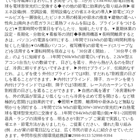
ている冷蔵庫のまわりにすき間をつくる…1か月で3.8kWhの節電白熱電
球を電球形蛍光灯に交換する◆その他の節電に効果的な取り組み例▶省
エネ設備(例…空調設備、照明設備などの省エネ化)の導入▶節電ビズ(ク
ールビズを一層強化したビジネス用の軽装)や節水の推進▼建物の遮へい
性向上(南向きの窓ガラスに遮熱フィルムを貼はる、ブラインドをつける
など)▼営業時間や営業日をずらしたり、短縮したりする。▼夏期休業の
設定・長期化・分散化▼看板等の消灯◆事務用機器▼長時間離席すると
きは、パソコンの電源をOFFにする…1年間で31kWhの節電(1時間利用を
短くした場合)▼OA機器(パソコン、複写機等)の節電モード(スリープな
ど)を活用する▼運転時間を現在よりも「30分遅く開始」、「30分早く停
止」のように短縮する …1年間で60kWhの節電◎いずれも、2.2kW型エ
アコン1台当たりの数値です。 日ざしを遮り、外から熱が入るのを防げ
ば、冷房に頼りすぎないですみます。▶外付けブラインド、伝統的なす
だれ、よしずを使う 外付けブラインドでは8割、すだれも7割程度の日ざ
しを遮ることができます。▶内付けブラインド、障子、カーテンを使う
内付けブラインドでは4割、障子では5割程度、レースのカーテンでも3
割程度の日ざしを遮ることができます。▶自然の風を通す 「冷房運転中
も、外の気温が室温より低くなったら冷房を止めて窓を開ける」など積
極的な窓開けは効果的です。◆照明▼窓際、離席時や昼休みなど無駄な
明かりを消灯する…1年間で25k Whの節電(30W+38Wの蛍光灯)▼白熱電
球を電球型蛍光灯に交換する…1年間で84kWhの節電(1個)▼年1~2回照明
器具・ランプの清掃をする…明るさが1割アップ ご家庭で実践している
省エネ・節電方法がありましたら、ご提案ください。 優れた取り組み
(例…わが家の節電日記など)は、広く市民の皆さんに紹介させていただ
きます。申問市役所5階環境総務課☎2998-9133 52998-9394