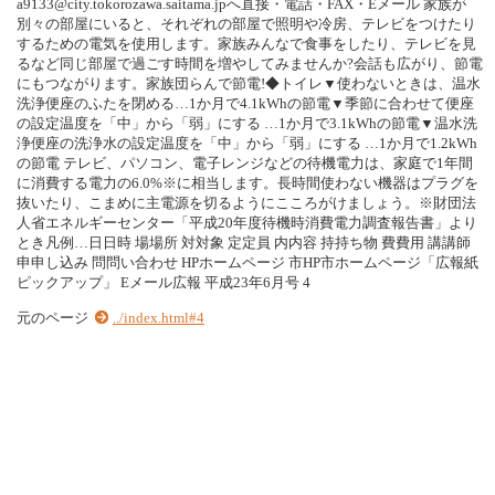
a9133@city.tokorozawa.saitama.jpへ直接・電話・FAX・Eメール 家族が
別々の部屋にいると、それぞれの部屋で照明や冷房、テレビをつけたり
するための電気を使用します。家族みんなで食事をしたり、テレビを見
るなど同じ部屋で過ごす時間を増やしてみませんか?会話も広がり、節電
にもつながります。家族団らんで節電!◆トイレ▼使わないときは、温水
洗浄便座のふたを閉める…1か月で4.1kWhの節電▼季節に合わせて便座
の設定温度を「中」から「弱」にする …1か月で3.1kWhの節電▼温水洗
浄便座の洗浄水の設定温度を「中」から「弱」にする …1か月で1.2kWh
の節電 テレビ、パソコン、電子レンジなどの待機電力は、家庭で1年間
に消費する電力の6.0%※に相当します。長時間使わない機器はプラグを
抜いたり、こまめに主電源を切るようにこころがけましょう。※財団法
人省エネルギーセンター「平成20年度待機時消費電力調査報告書」より
とき凡例…日日時 場場所 対対象 定定員 内内容 持持ち物 費費用 講講師
申申し込み 問問い合わせ HPホームページ 市HP市ホームページ「広報紙
ピックアップ」 Eメール広報 平成23年6月号 4
元のページ
../index.html#4